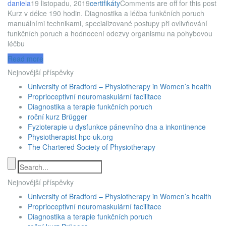
daniela
19 listopadu, 2019
certifikáty
Comments are off for this post
Kurz v délce 190 hodin. Diagnostika a léčba funkčních poruch
manuálními technikami, specializované postupy při ovlivňování
funkčních poruch a hodnocení odezvy organismu na pohybovou
léčbu
Read more
Nejnovější příspěvky
University of Bradford – Physiotherapy in Women’s health
Proprioceptivní neuromaskulární facilitace
Diagnostika a terapie funkčních poruch
roční kurz Brügger
Fyzioterapie u dysfunkce pánevního dna a inkontinence
Physiotherapist hpc-uk.org
The Chartered Society of Physiotherapy
Nejnovější příspěvky
University of Bradford – Physiotherapy in Women’s health
Proprioceptivní neuromaskulární facilitace
Diagnostika a terapie funkčních poruch