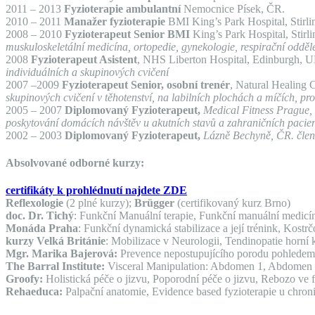
2011 – 2013
Fyzioterapie ambulantní
Nemocnice Písek, ČR.
2010 – 2011
Manažer fyzioterapie
BMI King’s Park Hospital, Stirl
2008 – 2010
Fyzioterapeut Senior BMI
King’s Park Hospital, Stirl
muskuloskeletální medicína, ortopedie, gynekologie, respirační oddě
2008
Fyzioterapeut Asistent
, NHS Liberton Hospital, Edinburgh, 
individuálních a skupinových cvičení
2007 –2009
Fyzioterapeut Senior, osobní trenér
, Natural Healing 
skupinových cvičení v těhotenství, na labilních plochách a míčích, pr
2005 – 2007
Diplomovaný Fyzioterapeut,
Medical Fitness Prague
poskytování domácích návštěv u akutních stavů a zahraničních pacientů
2002 – 2003
Diplomovaný Fyzioterapeut,
Lázně Bechyně, ČR.
člen
Absolvované odborné kurzy:
certifikáty k prohlédnutí najdete ZDE
Reflexologie
(2 plné kurzy);
Brügger
(certifikovaný kurz Brno)
doc. Dr. Tichý
: Funkční Manuální terapie, Funkční manuální medicí
Monáda Praha
: Funkční dynamická stabilizace a její trénink, Kost
kurzy Velká Británie
: Mobilizace v Neurologii, Tendinopatie horní
Mgr. Marika Bajerová:
Prevence nepostupujícího porodu pohledem 
The Barral Institute:
Visceral Manipulation: Abdomen 1, Abdomen 2
Groofy:
Holistická péče o jizvu, Poporodní péče o jizvu, Rebozo ve f
Rehaeduca:
Palpační anatomie, Evidence based fyzioterapie u chron