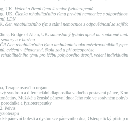
ing, UK.
Vedení a řízení týmu 4 senior fyzioterapeutů
ing, UK.
Členka rehabilitačního týmu privátní nemocnice s odpovědností
lení, LDN
UK.
člen rehabilitačního týmu státní nemocnice s odpovědností za zajiš
Clinic, Bridge of Allan, UK.
samostatný fyzioterapeut na soukromé ambul
o seniory a v bazénu
, ČR
člen rehabilitačního týmu ambulantnísoukromézdravotníklinikyspec
, cvičení v těhotenství, škola zad a při osteoporóze
 rehabilitačního týmu pro léčbu pohybového ústrojí, vedení individuáln
na, Terapie osového orgánu
rčový syndrom a diferenciální diagnostika vadného postavení pánve, Kom
 končetiny, Mužské a ženské pánevní dno: Jeho role ve správném pohyb
porodníka a fyzioterapeutky.
, Pelvis
yzioterapii
ické pánevní bolesti a dysfunkce pánevního dna, Osteopatický přístup 