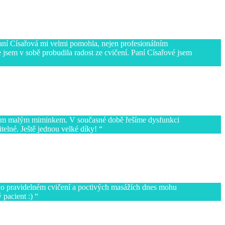
Paní Císařová mi velmi pomohla, nejen profesionálním
 jsem v sobě probudila radost ze cvičení. Paní Císařové jsem
 naším malým miminkem. V současné době řešíme dysfunkci
itelné. Ještě jednou velké díky!
 Po pravidelném cvičení a poctivých masážích dnes mohu
 pacient :)