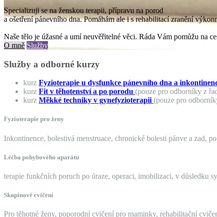
Specializuji se na ženskou terapii, přípravu na porod
a ošetření pánevního dna. Pomáhám ale i s rehabilitací zranění výkon
Naše tělo je úžasné a umí neuvěřitelné věci. Ráda Vám pomůžu na ces
O mně
Služby
Služby a odborné kurzy
kurz
Fyzioterapie u dysfunkce pánevního dna a inkontinen
kurz
Fit v těhotenství a po porodu
(pouze pro odborníky z řad 
kurz
Měkké techniky v gynefyzioterapii
(pouze pro odborník
Fyzioterapie pro ženy
Inkontinence, bolestivá menstruace, chronické bolesti pánve a zad, p
Léčba pohybového aparátu
terapie funkčních poruch po úraze, operaci, imobilizaci, v důsledku 
Skupinové cvičení
Pro těhotné ženy, poporodní cvičení pro maminky, rehabilitační cvičen