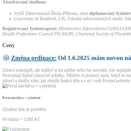
Absolvované studium:
Vyšší Zdravotnická Škola Příbram, obor
diplomovaný fyziote
University of Bradford, UK, Fakulta zdravotnických studií- Ma
Registrovaný fyzioterapeut:
Ministerstvo Zdravotnictví 024011530
Health Professions Council PH 84289, Chartered Society of Physiot
Ceny
Změna ordinace:
Od 1.6.2025 mám novou ná
Zdraví nekoupíš, ale můžeš si ho udržet nebo ho navrátit. Ale nepůjde
Neexistují žádné zázračné pilulky. Můžete si pomoci sami, když se nau
zdraví a ukážu vám, jak zlepšit funkci těla a s ní i vaši životní pohodu
První návštěva + vyšetření
Zjistíme kde je problém
60 minut = 1200 Kč