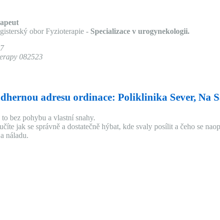
rapeut
gisterský obor Fyzioterapie -
Specializace v urogynekologii.
07
herapy 082523
dhernou adresu ordinace:
Poliklinika Sever
, Na 
 to bez pohybu a vlastní snahy.
číte jak se správně a dostatečně hýbat, kde svaly posílit a čeho se na
 a náladu.