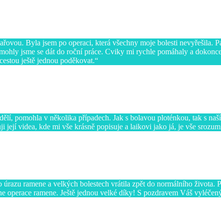
sařovou. Byla jsem po operaci, která všechny moje bolesti nevyřešila. 
a mohly jsme se dát do roční práce. Cviky mi rychle pomáhaly a dokonce
cestou ještě jednou poděkovat.
s dělí, pomohla v několika případech. Jak s bolavou ploténkou, tak s
 její videa, kde mi vše krásně popisuje a laikovi jako já, je vše srozum
o úrazu ramene a velkých bolestech vrátila zpět do normálního života.
ne operace ramene. Ještě jednou velké díky! S pozdravem Váš vyléčený