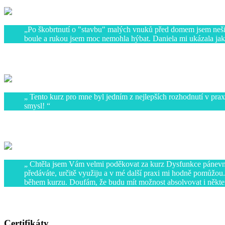
Po škobrtnutí o "stavbu" malých vnuků před domem jsem nešiko
boule a rukou jsem moc nemohla hýbat. Daniela mi ukázala jak
Marie B.
Tento kurz pro mne byl jedním z nejlepších rozhodnutí v prax
smysl!
Gabriela Novotná, fyzioterapeutka
Chtěla jsem Vám velmi poděkovat za kurz Dysfunkce pánevní
předáváte, určitě využiju a v mé další praxi mi hodně pomůžou.
během kurzu. Doufám, že budu mít možnost absolvovat i někte
Monika Chytrá, GBC Praha
Certifikáty