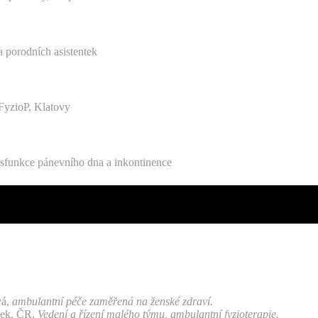
 a porodních asistentek
 FyzioP, Klatovy
dysfunkce pánevního dna a inkontinence
vá,
ambulantní péče zaměřená na ženské zdraví
.
sek, ČR.
Vedení a řízení malého týmu, ambulantní fyzioterapie.