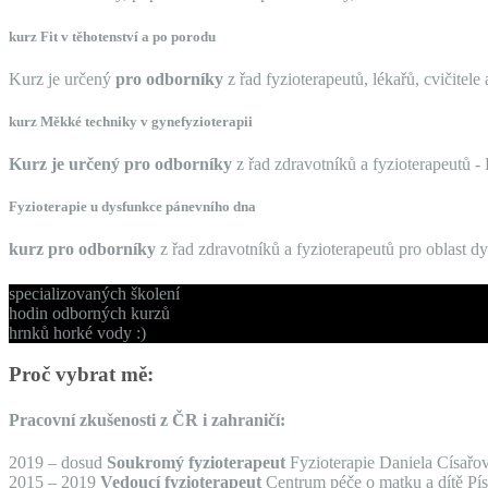
kurz Fit v těhotenství a po porodu
Kurz je určený
pro odborníky
z řad fyzioterapeutů, lékařů, cvičitele
kurz Měkké techniky v gynefyzioterapii
Kurz je určený pro odborníky
z řad zdravotníků a fyzioterapeutů -
Fyzioterapie u dysfunkce pánevního dna
kurz pro odborníky
z řad zdravotníků a fyzioterapeutů pro oblast 
specializovaných školení
hodin odborných kurzů
hrnků horké vody :)
Proč vybrat mě:
Pracovní zkušenosti z ČR i zahraničí:
2019 – dosud
Soukromý fyzioterapeut
Fyzioterapie Daniela Císařo
2015 – 2019
Vedoucí fyzioterapeut
Centrum péče o matku a dítě Pí