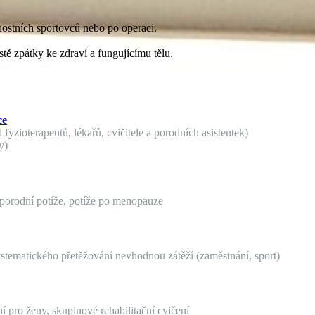
nostních sportovců nebo po operaci.
tě zpátky ke zdraví a fungujícímu tělu.
ce
fyzioterapeutů, lékařů, cvičitele a porodních asistentek)
y)
oporodní potíže, potíže po menopauze
systematického přetěžování nevhodnou zátěží (zaměstnání, sport)
í pro ženy, skupinové rehabilitační cvičení