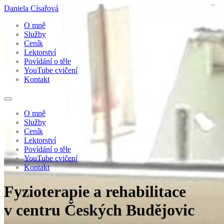
Daniela Císařová
O mně
Služby
Ceník
Lektorství
Povídání o těle
YouTube cvičení
Kontakt
O mně
Služby
Ceník
Lektorství
Povídání o těle
YouTube cvičení
Kontakt
Fyzioterapie a rehabilitace
v centru Českých Budějovic