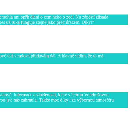
mohla ani opřít dlaní o zem nebo o zeď. Na zápěstí zůstala
es už ruka funguje stejně jako před úrazem. Díky!
vé teď s radostí předávám dál. A hlavně vidím, že to má
hově. Informace a zkušenosti, které s Petrou Vondrašovou
erou jste nás zahrnula. Takže moc díky i za výbornou atmosféru