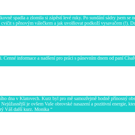
vně spadla a zlomila si zápěstí levé ruky. Po sundání sádry jsem se ne
 cvičit s pěnovým válečkem a jak uvolňovat podkoží vysavačem (!). Dn
i. Cenné informace a nadšení pro práci s pánevním dnem od paní Císařo
ho dna v Klatovech. Kurz byl pro mě samozřejmě hodně přínosný obsa
 Nejúžasnější je ovšem Vaše obrovské nasazení a pozitivní energie, kt
rý Váš další kurz. Monika