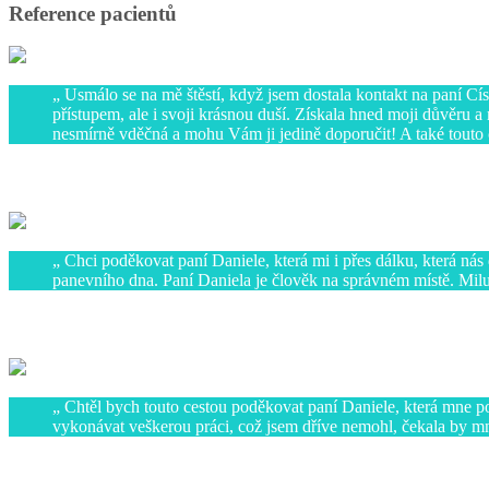
Reference pacientů
Usmálo se na mě štěstí, když jsem dostala kontakt na paní Cí
přístupem, ale i svoji krásnou duší. Získala hned moji důvěru 
nesmírně vděčná a mohu Vám ji jedině doporučit! A také touto 
Lenka Hlináková
Chci poděkovat paní Daniele, která mi i přes dálku, která ná
panevního dna. Paní Daniela je člověk na správném místě. Miluji
Anna Červená
Chtěl bych touto cestou poděkovat paní Daniele, která mne p
vykonávat veškerou práci, což jsem dříve nemohl, čekala by m
Láďa V. z Vodňan