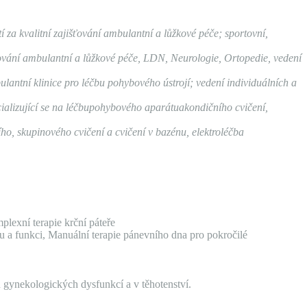
 za kvalitní zajišťování ambulantní a lůžkové péče; sportovní,
ťování ambulantní a lůžkové péče, LDN, Neurologie, Ortopedie, vedení
antní klinice pro léčbu pohybového ústrojí; vedení individuálních a
ializující se na léčbupohybového aparátuakondičního cvičení,
ího, skupinového cvičení a cvičení v bazénu, elektroléčba
plexní terapie krční páteře
u a funkci, Manuální terapie pánevního dna pro pokročilé
u gynekologických dysfunkcí a v těhotenství.